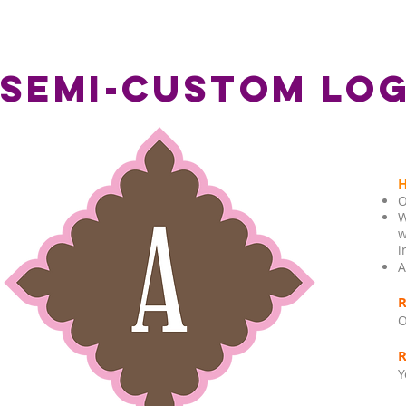
SEMI-CUSTOM LO
O
W
w
i
A
O
Y