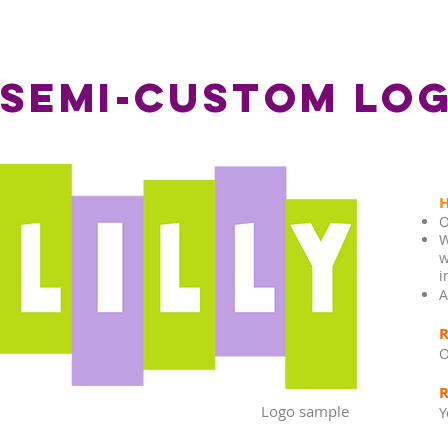
SEMI-CUSTOM LO
O
W
w
i
A
O
Logo sample
Y